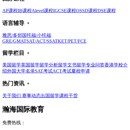
AP课程
IB课程
Alevel课程
IGCSE课程
OSSD课程
DSE课程
语言辅导
雅思/多邻国
托福/小托福
GRE/GMAT
SAT/ACT/SSAT
KET/PET/FCE
留学栏目
美国留学
英国留学
留学分析
留学文书
留学专业问答
香港学校介
绍
外国大学名录
SAT考试
ACT考试
夏校申请
热门资讯
关于我们
赛事动态
出国留学
课程干货
瀚海国际教育
免费热线：