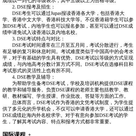
成绩以一到七的等级表示，其中五级以上为合格等级。
2. DSE报考及招生：
DSE考生可以通过Jupas报读香港各大学，包括香港大
学、香港中文大学、香港科技大学等。不仅香港籍学生可以参
加DSE考试，内地学生也可以报名参加，甚至可以通过DSE成
绩申请免试入读香港以及内地名校。
3. DSE考试特点与对比：
DSE考试时间通常在三月至五月间，考试分散进行，考生
有足够的复习和休息时间。考试难度类似于中国高中的会考水
平，对于有基础的学生具有优势。DSE考试以等级的方式呈现
成绩，与内地高考分数计算方式不同。DSE考试在选修科目和
考试形式的灵活性上也有所不同。
4. DSE教学及辅导：
为帮助学生备考DSE考试，学校及培训机构提供DSE课程
的教学和辅导服务。负责DSE课程的老师主要包括教学、教
研、教材编写、学生授课、作业批改、答疑等方面的工作。
总体而言，DSE考试作为香港的文凭考试制度，为学生提
供了多元化的升学机会，不仅可以申请香港大学，还可以通过
DSE成绩赴海内外名校求学。对于有意向参加DSE考试的学
生，了解其考试内容、特点和报考方式都非常重要。
国际课程