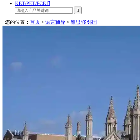
KET/PET/FCE
您的位置：
首页
>
语言辅导
>
雅思/多邻国