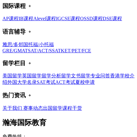
国际课程
AP课程
IB课程
Alevel课程
IGCSE课程
OSSD课程
DSE课程
语言辅导
雅思/多邻国
托福/小托福
GRE/GMAT
SAT/ACT/SSAT
KET/PET/FCE
留学栏目
美国留学
英国留学
留学分析
留学文书
留学专业问答
香港学校介
绍
外国大学名录
SAT考试
ACT考试
夏校申请
热门资讯
关于我们
赛事动态
出国留学
课程干货
瀚海国际教育
免费热线：