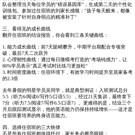
队会整理当天每位学员的"错误基因库"，生成第二天的个性化
训练包。参加过住宿班的刘家长感慨："孩子每天醒来，都像
被安装了针对自身弱点的精准补丁"
三、看得见的成长曲线
翻开住宿班的结业报告，你会看到三条关键曲线：
1. 能力成长曲线：前7天陡峭攀升，中期平台期配合专项突
破，最后7天二次跃升
2. 心理韧性曲线：通过每日微模考打造的"考场钝感力"，让
80%学员表示"真正考试时比练习更放松"
3. 时间密度曲线：住宿环境下，有效学习时间提升至居家备考
的2.3倍
去年暑假的明星学员吴同学，就是典型例证：入班测试总分
5.5（听力6/阅读6/写作5/口语5.5），经过21天集训，最终拿下
7分（听力7.5/阅读7/写作6.5/口语7）。更难得的是，结业三个
月后跟踪测试显示，他的英语能力仍保持持续增长——这才是
住宿班要培养的终身语言能力。
四、选择住宿班的三大铁律
不是所有住宿班都值得托付，家长务必擦亮眼睛：