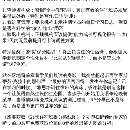
1. 查师资构成：警惕"全中教"陷阱，真正有效的住宿班必须配
备母语外教（特别是写作/口语导师）
2. 看进度管理：要求机构出示往期学员的每日学习日志，观察
是否有科学的"输入-输出"闭环
3. 验退出机制：正规机构应该提供"能力成长可视化报告"，如
果7天内无显著提升可申请调整方案
特别提醒：警惕"保分陷阱"！真正负责任的住宿班，会根据入
学测试制定个性化目标（比如从5.5到6.5），而不是空头承
诺"保7争8"。
站在落地窗前看着学员们晨读的身影，我突然想起语言学家斯
蒂芬·克拉申的那句话："最好的语言习得，发生在你忘记自己
在学习的时候。"雅思培训住宿班的真谛，或许就是创造这样
一个让英语自然生长的生态圈。当孩子们开始用英语争论晚餐
菜单，当睡前闲聊变成无意识的词汇碰撞，6.5分早已不是终
点，而是通向更广阔世界的起点。
（想要获取《21天住宿班提分路线图》？立即扫码预约专家诊
断，前30名可免费获取价值800元的雅思能力图谱分析）