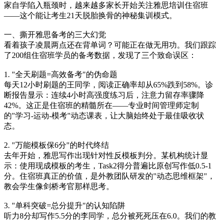
家自学陷入瓶颈时，越来越多家长开始关注雅思培训住宿班
——这个能让考生21天脱胎换骨的神秘集训模式。
一、撕开雅思备考的三大幻觉
看着孩子凌晨两点还在背单词？可能正在做无用功。我们跟踪
了200组住宿班学员的备考数据，发现了三个致命误区：
1. "全天刷题=高效备考"的伪命题
每天12小时刷题的王同学，阅读正确率却从65%跌到58%。诊
断报告显示：连续4小时高强度练习后，注意力留存率骤降
42%。这正是住宿班的精髓所在——专业时间管理师定制
的"学习-运动-模考"动态课表，让大脑始终处于最佳吸收状
态。
2. "万能模板保6分"的时代终结
去年开始，雅思写作出现针对性反模板判分。某机构统计显
示：使用现成模板的考生，Task2得分普遍比原创写作低0.5-1
分。住宿班真正的价值，是外教团队研发的"动态思维框架"，
教会学生像剑桥考官那样思考。
3. "单科突破=总分提升"的认知陷阱
听力8分却写作5.5分的李同学，总分被死死压在6.0。我们的教