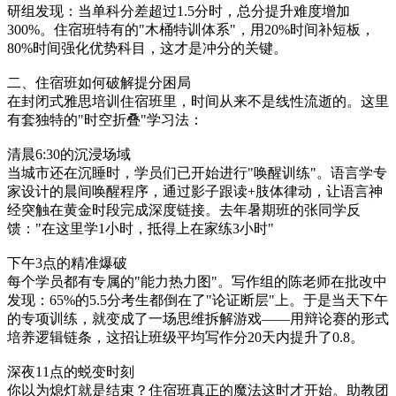
研组发现：当单科分差超过1.5分时，总分提升难度增加
300%。住宿班特有的"木桶特训体系"，用20%时间补短板，
80%时间强化优势科目，这才是冲分的关键。
二、住宿班如何破解提分困局
在封闭式雅思培训住宿班里，时间从来不是线性流逝的。这里
有套独特的"时空折叠"学习法：
清晨6:30的沉浸场域
当城市还在沉睡时，学员们已开始进行"唤醒训练"。语言学专
家设计的晨间唤醒程序，通过影子跟读+肢体律动，让语言神
经突触在黄金时段完成深度链接。去年暑期班的张同学反
馈："在这里学1小时，抵得上在家练3小时"
下午3点的精准爆破
每个学员都有专属的"能力热力图"。写作组的陈老师在批改中
发现：65%的5.5分考生都倒在了"论证断层"上。于是当天下午
的专项训练，就变成了一场思维拆解游戏——用辩论赛的形式
培养逻辑链条，这招让班级平均写作分20天内提升了0.8。
深夜11点的蜕变时刻
你以为熄灯就是结束？住宿班真正的魔法这时才开始。助教团